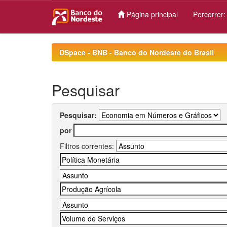
Página principal
Percorrer
Skip
navigation
DSpace - BNB - Banco do Nordeste do Brasil
Pesquisar
Pesquisar:
por
Filtros correntes: