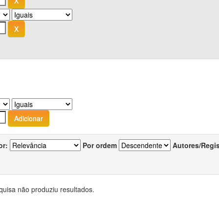
or:
Por ordem
Autores/Regi
quisa não produziu resultados.