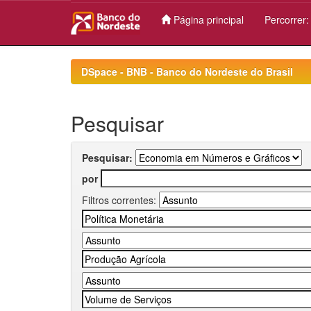
Página principal
Percorrer
Skip
navigation
DSpace - BNB - Banco do Nordeste do Brasil
Pesquisar
Pesquisar:
por
Filtros correntes: