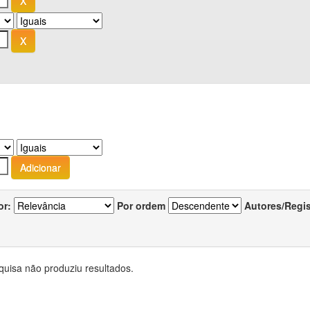
or:
Por ordem
Autores/Regi
quisa não produziu resultados.