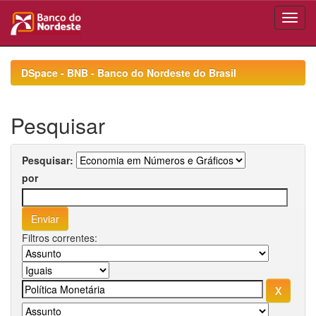
Skip
navigation
DSpace - BNB - Banco do Nordeste do Brasil
Pesquisar
Pesquisar:
por
Filtros correntes: