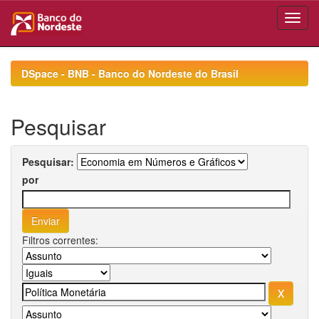
Skip
navigation
DSpace - BNB - Banco do Nordeste do Brasil
Pesquisar
Pesquisar:
por
Filtros correntes: