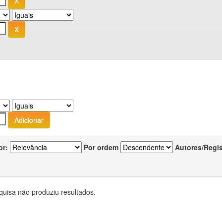
or:
Por ordem
Autores/Regi
quisa não produziu resultados.