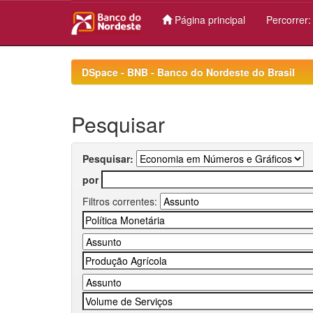
Página principal
Percorrer
Skip
navigation
DSpace - BNB - Banco do Nordeste do Brasil
Pesquisar
Pesquisar:
por
Filtros correntes: