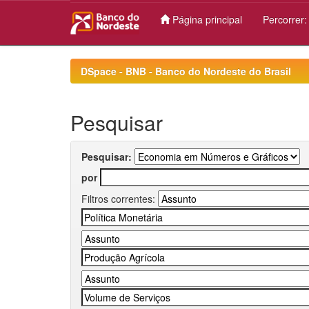
Página principal
Percorrer
Skip
navigation
DSpace - BNB - Banco do Nordeste do Brasil
Pesquisar
Pesquisar:
por
Filtros correntes: