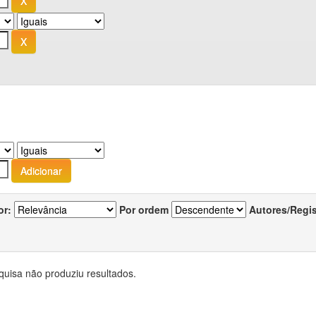
or:
Por ordem
Autores/Regi
quisa não produziu resultados.