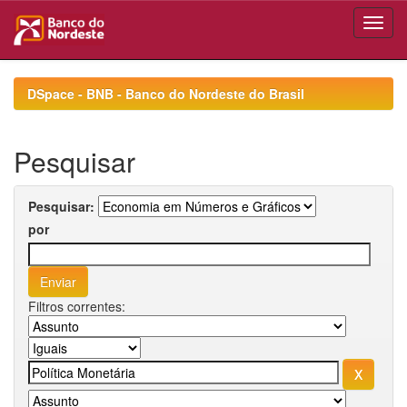
Skip
navigation
DSpace - BNB - Banco do Nordeste do Brasil
Pesquisar
Pesquisar:
por
Filtros correntes: