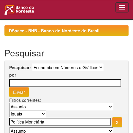
Skip
navigation
DSpace - BNB - Banco do Nordeste do Brasil
Pesquisar
Pesquisar:
por
Filtros correntes: