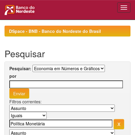
Skip
navigation
DSpace - BNB - Banco do Nordeste do Brasil
Pesquisar
Pesquisar:
por
Filtros correntes: