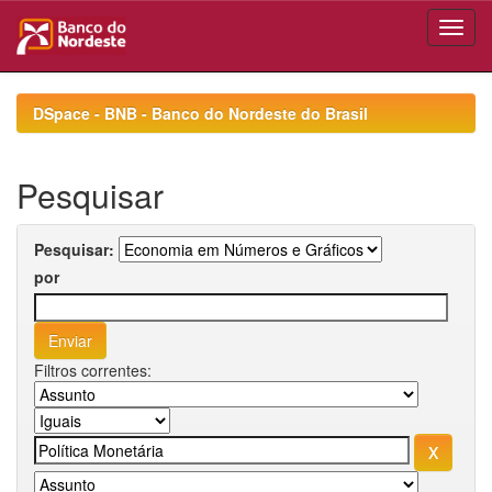
Skip
navigation
DSpace - BNB - Banco do Nordeste do Brasil
Pesquisar
Pesquisar:
por
Filtros correntes: