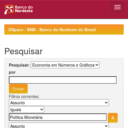
Skip
navigation
DSpace - BNB - Banco do Nordeste do Brasil
Pesquisar
Pesquisar:
por
Filtros correntes: