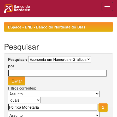
Skip
navigation
DSpace - BNB - Banco do Nordeste do Brasil
Pesquisar
Pesquisar:
por
Filtros correntes: