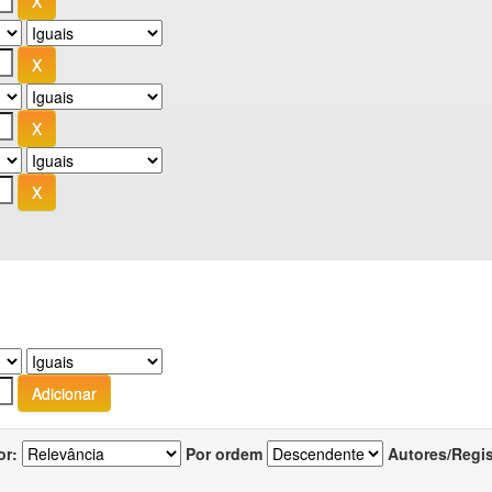
or:
Por ordem
Autores/Regi