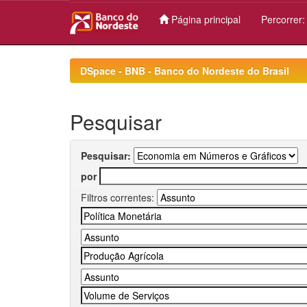
Página principal
Percorrer
Skip
navigation
DSpace - BNB - Banco do Nordeste do Brasil
Pesquisar
Pesquisar:
por
Filtros correntes: