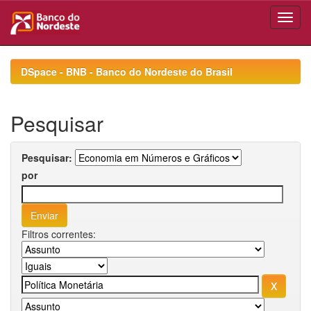
Skip
navigation
DSpace - BNB - Banco do Nordeste do Brasil
Pesquisar
Pesquisar:
por
Filtros correntes: