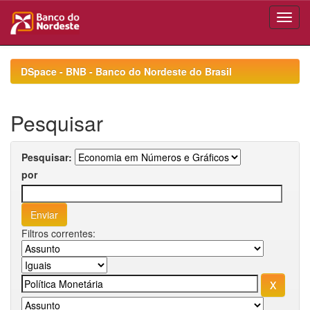
Skip
navigation
DSpace - BNB - Banco do Nordeste do Brasil
Pesquisar
Pesquisar:
por
Filtros correntes: