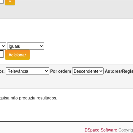
or:
Por ordem
Autores/Regi
quisa não produziu resultados.
DSpace Software
Copyrig