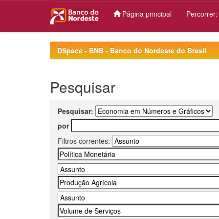
Página principal
Percorrer
Skip
navigation
DSpace - BNB - Banco do Nordeste do Brasil
Pesquisar
Pesquisar:
por
Filtros correntes: