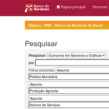
Página principal
Percorrer
Skip
navigation
DSpace - BNB - Banco do Nordeste do Brasil
Pesquisar
Pesquisar:
por
Filtros correntes: