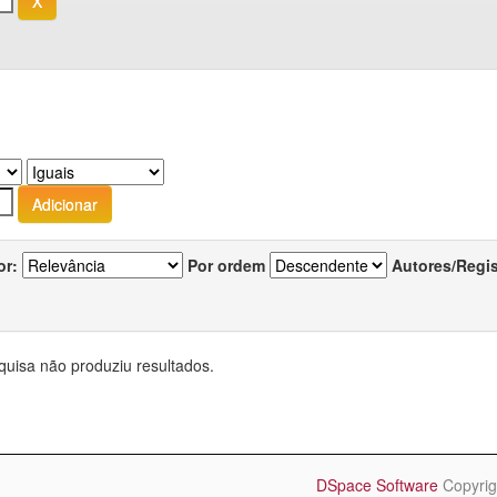
or:
Por ordem
Autores/Regi
quisa não produziu resultados.
DSpace Software
Copyrig