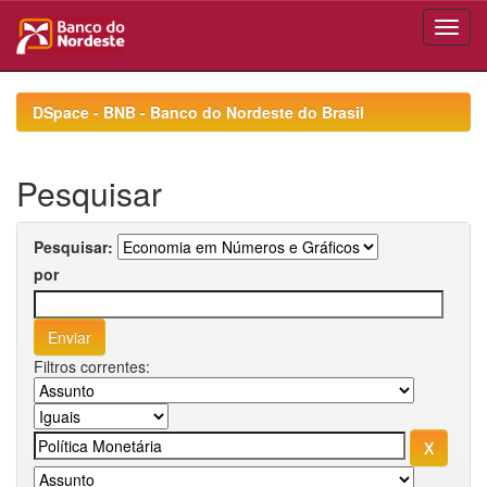
Skip
navigation
DSpace - BNB - Banco do Nordeste do Brasil
Pesquisar
Pesquisar:
por
Filtros correntes: