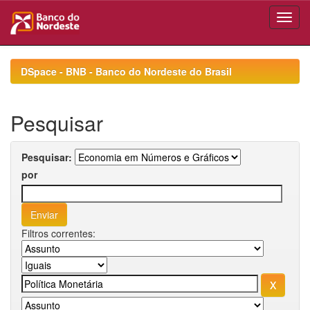
Skip
navigation
DSpace - BNB - Banco do Nordeste do Brasil
Pesquisar
Pesquisar:
por
Filtros correntes: