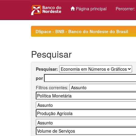
Página principal
Percorrer
Skip
navigation
DSpace - BNB - Banco do Nordeste do Brasil
Pesquisar
Pesquisar:
por
Filtros correntes: