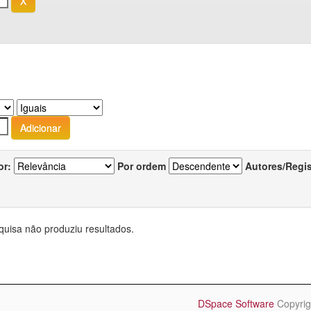
or:
Por ordem
Autores/Regi
quisa não produziu resultados.
DSpace Software
Copyrig