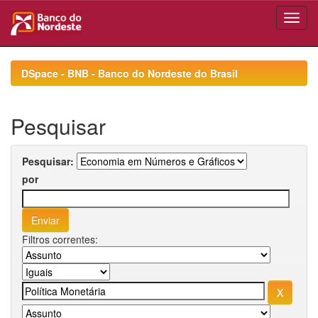
Skip
navigation
DSpace - BNB - Banco do Nordeste do Brasil
Pesquisar
Pesquisar:
por
Filtros correntes: