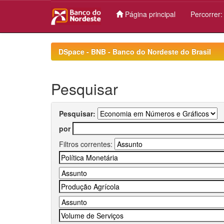
Página principal
Percorrer
Skip
navigation
DSpace - BNB - Banco do Nordeste do Brasil
Pesquisar
Pesquisar:
por
Filtros correntes: