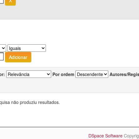
or:
Por ordem
Autores/Regi
quisa não produziu resultados.
DSpace Software
Copyrig