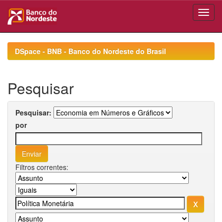
Skip
navigation
DSpace - BNB - Banco do Nordeste do Brasil
Pesquisar
Pesquisar:
por
Filtros correntes: