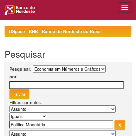
Skip
navigation
DSpace - BNB - Banco do Nordeste do Brasil
Pesquisar
Pesquisar:
por
Filtros correntes: