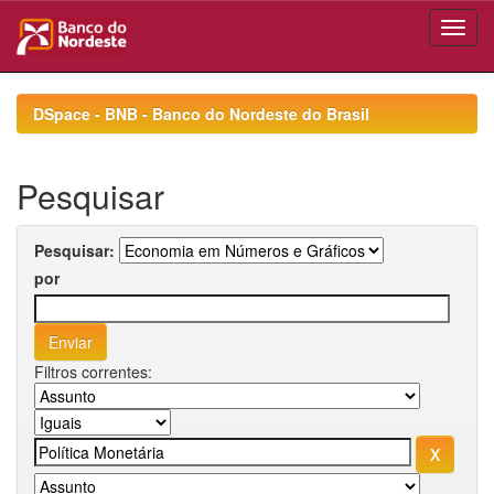
Skip
navigation
DSpace - BNB - Banco do Nordeste do Brasil
Pesquisar
Pesquisar:
por
Filtros correntes: