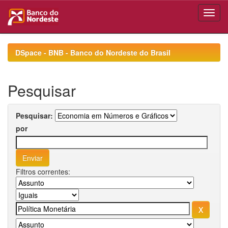
Skip
navigation
DSpace - BNB - Banco do Nordeste do Brasil
Pesquisar
Pesquisar:
por
Filtros correntes: