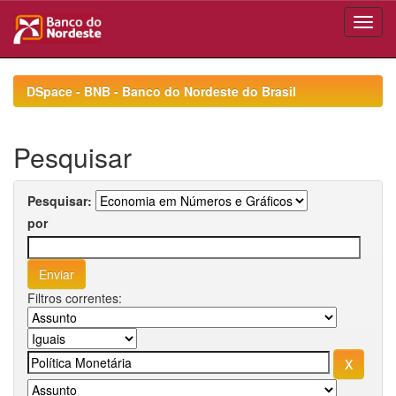
Skip
navigation
DSpace - BNB - Banco do Nordeste do Brasil
Pesquisar
Pesquisar:
por
Filtros correntes: