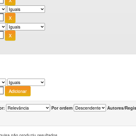
or:
Por ordem
Autores/Regi
quisa não produziu resultados.