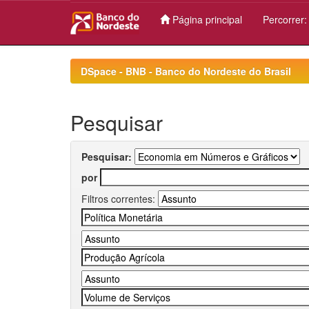
Página principal
Percorrer
Skip
navigation
DSpace - BNB - Banco do Nordeste do Brasil
Pesquisar
Pesquisar:
por
Filtros correntes: