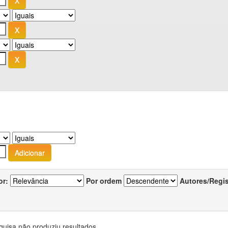
or:
Por ordem
Autores/Regi
quisa não produziu resultados.