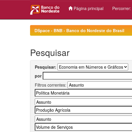
Página principal
Percorrer
Skip
navigation
DSpace - BNB - Banco do Nordeste do Brasil
Pesquisar
Pesquisar:
por
Filtros correntes: