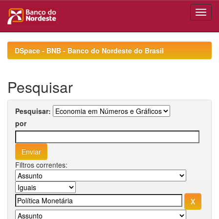
Skip
navigation
DSpace - BNB - Banco do Nordeste do Brasil
Pesquisar
Pesquisar:
por
Filtros correntes: