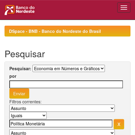
Skip
navigation
DSpace - BNB - Banco do Nordeste do Brasil
Pesquisar
Pesquisar:
por
Filtros correntes: