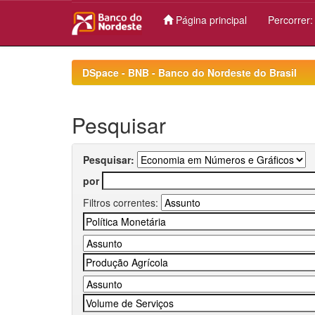
Página principal
Percorrer
Skip
navigation
DSpace - BNB - Banco do Nordeste do Brasil
Pesquisar
Pesquisar:
por
Filtros correntes: