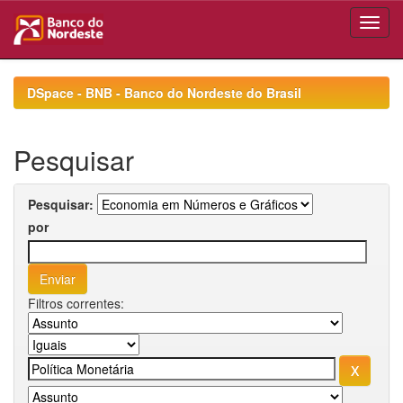
Skip
navigation
DSpace - BNB - Banco do Nordeste do Brasil
Pesquisar
Pesquisar:
por
Filtros correntes: