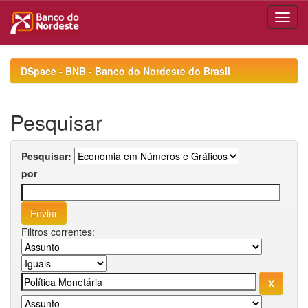
Skip
navigation
DSpace - BNB - Banco do Nordeste do Brasil
Pesquisar
Pesquisar:
por
Filtros correntes: