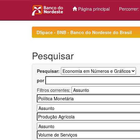
Página principal
Percorrer
Skip
navigation
DSpace - BNB - Banco do Nordeste do Brasil
Pesquisar
Pesquisar:
por
Filtros correntes: