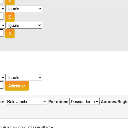
or:
Por ordem
Autores/Regi
quisa não produziu resultados.