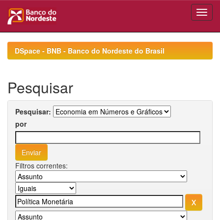
Skip
navigation
DSpace - BNB - Banco do Nordeste do Brasil
Pesquisar
Pesquisar:
por
Filtros correntes: