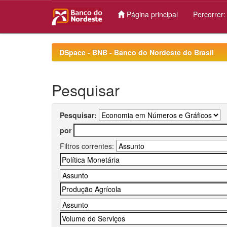
Página principal
Percorrer
Skip
navigation
DSpace - BNB - Banco do Nordeste do Brasil
Pesquisar
Pesquisar:
por
Filtros correntes: