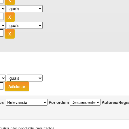
or:
Por ordem
Autores/Regi
quisa não produziu resultados.