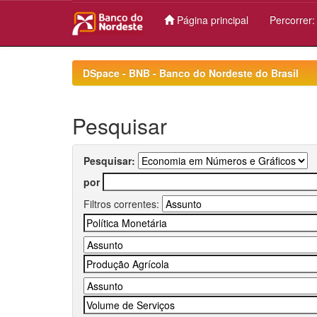
Página principal
Percorrer
Skip
navigation
DSpace - BNB - Banco do Nordeste do Brasil
Pesquisar
Pesquisar:
por
Filtros correntes: