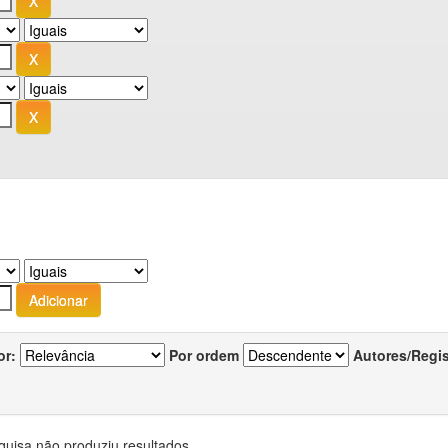
or:
Por ordem
Autores/Regi
quisa não produziu resultados.