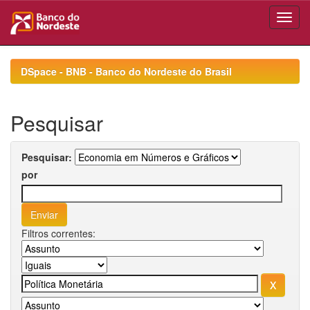
Skip
navigation
DSpace - BNB - Banco do Nordeste do Brasil
Pesquisar
Pesquisar:
por
Filtros correntes: