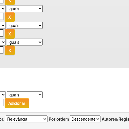
or:
Por ordem
Autores/Regi