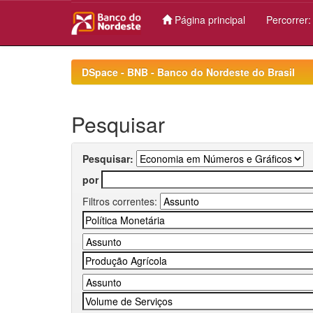
Página principal
Percorrer
Skip
navigation
DSpace - BNB - Banco do Nordeste do Brasil
Pesquisar
Pesquisar:
por
Filtros correntes: