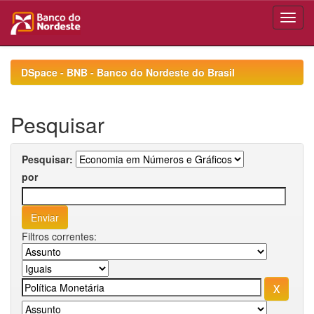
Skip
navigation
DSpace - BNB - Banco do Nordeste do Brasil
Pesquisar
Pesquisar:
por
Filtros correntes: