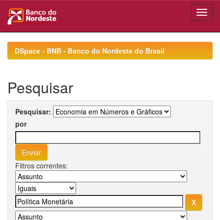
Skip
navigation
DSpace - BNB - Banco do Nordeste do Brasil
Pesquisar
Pesquisar:
por
Filtros correntes: