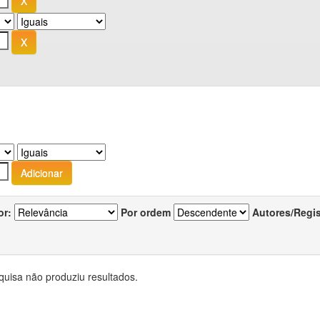
or:
Por ordem
Autores/Regi
quisa não produziu resultados.