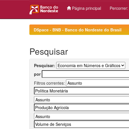
Página principal
Percorrer
Skip
navigation
DSpace - BNB - Banco do Nordeste do Brasil
Pesquisar
Pesquisar:
por
Filtros correntes: