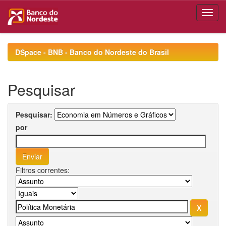
Skip
navigation
DSpace - BNB - Banco do Nordeste do Brasil
Pesquisar
Pesquisar:
por
Filtros correntes: