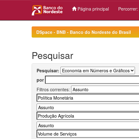
Página principal
Percorrer
Skip
navigation
DSpace - BNB - Banco do Nordeste do Brasil
Pesquisar
Pesquisar:
por
Filtros correntes: