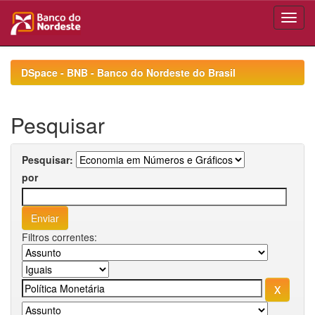
Skip
navigation
DSpace - BNB - Banco do Nordeste do Brasil
Pesquisar
Pesquisar:
por
Filtros correntes: