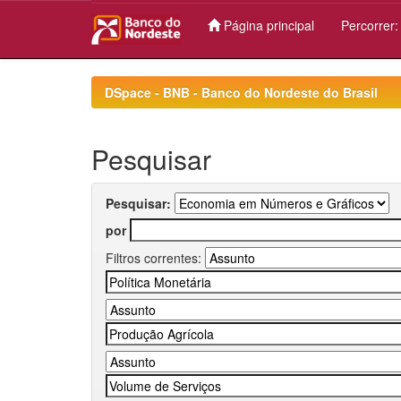
Página principal
Percorrer
Skip
navigation
DSpace - BNB - Banco do Nordeste do Brasil
Pesquisar
Pesquisar:
por
Filtros correntes: