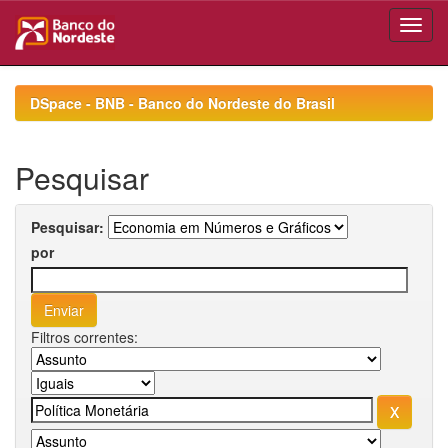
Skip
navigation
DSpace - BNB - Banco do Nordeste do Brasil
Pesquisar
Pesquisar:
por
Filtros correntes: