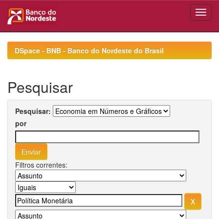
Skip
navigation
DSpace - BNB - Banco do Nordeste do Brasil
Pesquisar
Pesquisar:
por
Filtros correntes: