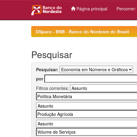
Página principal
Percorrer
Skip
navigation
DSpace - BNB - Banco do Nordeste do Brasil
Pesquisar
Pesquisar:
por
Filtros correntes: